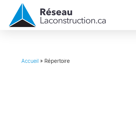
Skip
to
main
content
Accueil
»
Répertoire