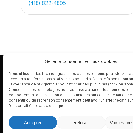
(418) 822-4805
Gérer le consentement aux cookies
Nous utilisons des technologies telles que les témoins pour stocker et
La construction
Menu
accéder aux informations relatives aux appareils. Nous le faisons pour a
l’expérience de navigation et pour afficher des publicités (non-)personn
Accueil
LaConstruction.ca est un répertoire
Consentir à ces technologies nous autorisera à traiter des données tell
Achat de
comportement de navigation ou les ID uniques sur ce site. Le fait de ne
gratuit depuis 2009, rassemblant
Site web 
consentir ou de retirer son consentement peut avoir un effet négatif sur
plus de 40 000 membres du
fonctonnalités et caractéristiques.
Publicité
secteur de la construction.
Nous joi
Politiqu
Accepter
Refuser
Voir les pré
Conditio