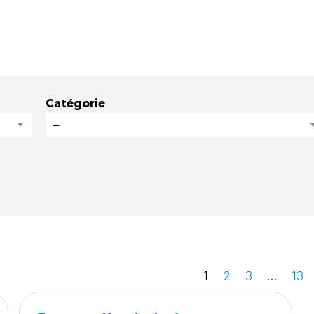
Catégorie
—
1
2
3
…
13