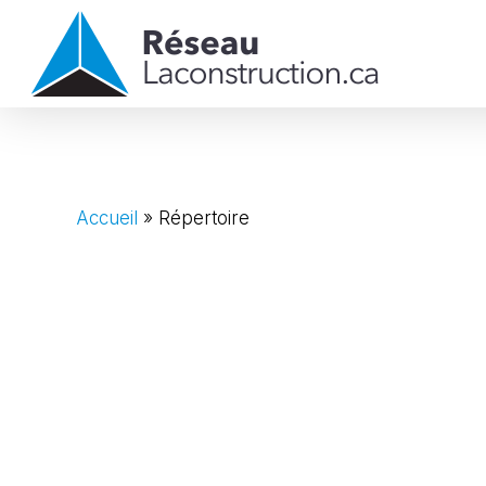
Skip
to
main
content
Accueil
»
Répertoire