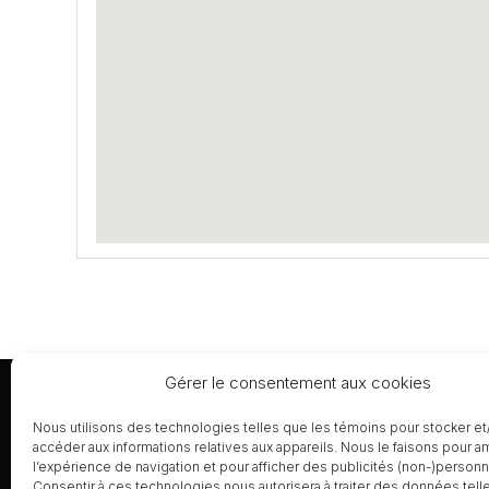
Gérer le consentement aux cookies
Nous utilisons des technologies telles que les témoins pour stocker et
La construction
Menu
accéder aux informations relatives aux appareils. Nous le faisons pour a
l’expérience de navigation et pour afficher des publicités (non-)personn
Accueil
LaConstruction.ca est un répertoire
Consentir à ces technologies nous autorisera à traiter des données tell