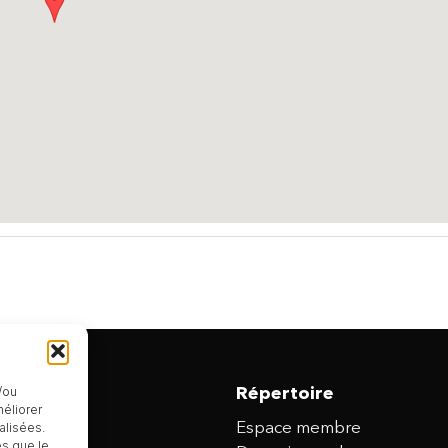
/ou
Répertoire
méliorer
alisées.
Espace membre
es que le