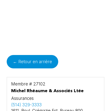
← Retour en arrière
Membre # 27102
Michel Rhéaume & Associés Ltée
Assurances
(514) 329-3333
1611, Boul. Crémazie Est, Bureau 800