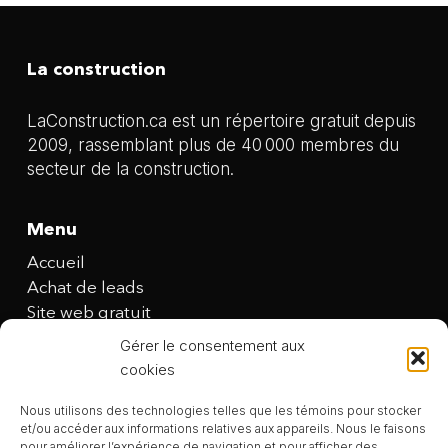
La construction
LaConstruction.ca est un répertoire gratuit depuis
2009, rassemblant plus de 40 000 membres du
secteur de la construction.
Menu
Accueil
Achat de leads
Site web gratuit
Publicité en ligne
Gérer le consentement aux
Nous joindre
cookies
Politique de témoins (CA)
Nous utilisons des technologies telles que les témoins pour stocker
Conditions générales
et/ou accéder aux informations relatives aux appareils. Nous le faisons
pour améliorer l’expérience de navigation et pour afficher des